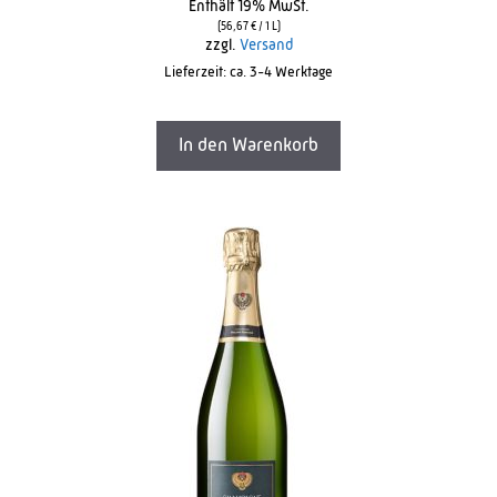
Enthält 19% MwSt.
u
t
(
56,67
€
/ 1 L)
o
zzgl.
Versand
f
Lieferzeit: ca. 3-4 Werktage
5
In den Warenkorb