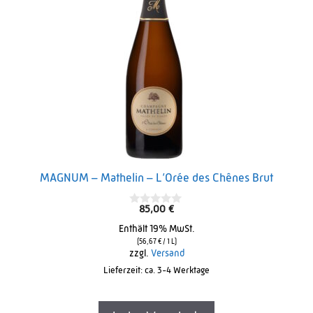
MAGNUM – Mathelin – L’Orée des Chênes Brut
85,00
€
0
o
Enthält 19% MwSt.
u
t
(
56,67
€
/ 1 L)
o
zzgl.
Versand
f
Lieferzeit: ca. 3-4 Werktage
5