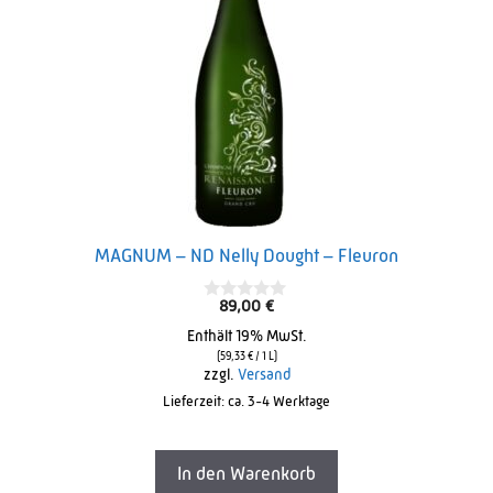
MAGNUM – ND Nelly Dought – Fleuron
89,00
€
0
o
Enthält 19% MwSt.
u
t
(
59,33
€
/ 1 L)
o
zzgl.
Versand
f
Lieferzeit: ca. 3-4 Werktage
5
In den Warenkorb