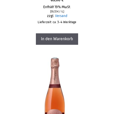
89,00
€
0
o
Enthält 19% MwSt.
u
t
(
59,33
€
/ 1 L)
o
zzgl.
Versand
f
Lieferzeit: ca. 3-4 Werktage
5
In den Warenkorb