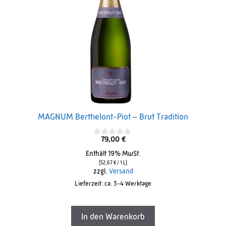
MAGNUM Berthelont-Piot – Brut Tradition
79,00
€
0
o
Enthält 19% MwSt.
u
t
(
52,67
€
/ 1 L)
o
zzgl.
Versand
f
Lieferzeit: ca. 3-4 Werktage
5
In den Warenkorb