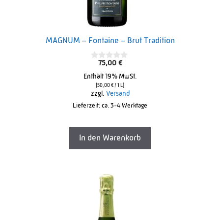
MAGNUM – Fontaine – Brut Tradition
75,00
€
0
o
Enthält 19% MwSt.
u
t
(
50,00
€
/ 1 L)
o
zzgl.
Versand
f
Lieferzeit: ca. 3-4 Werktage
5
In den Warenkorb