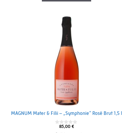
MAGNUM Mater & Filii – „Symphonie“ Rosé Brut 1,5 l
85,00
€
0
o