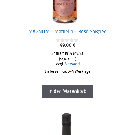
MAGNUM – Mathelin – Rosé Saignée
89,00
€
0
o
Enthält 19% MwSt.
u
t
(
58,67
€
/ 1 L)
o
zzgl.
Versand
f
Lieferzeit: ca. 3-4 Werktage
5
In den Warenkorb