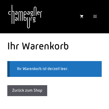
Zum
Inhalt
springen
Menü
Ihr Warenkorb
Ihr Warenkorb ist derzeit leer.
Zurück zum Shop