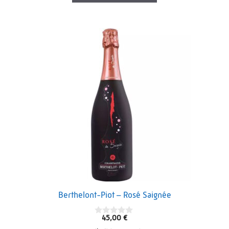
Berthelont-Piot – Rosé Saignée
45,00
€
0
o