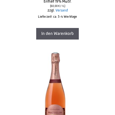
Enthält 19% MwSt.
u
t
(
60,00
€
/ 1 L)
o
zzgl.
Versand
f
Lieferzeit: ca. 3-4 Werktage
5
In den Warenkorb