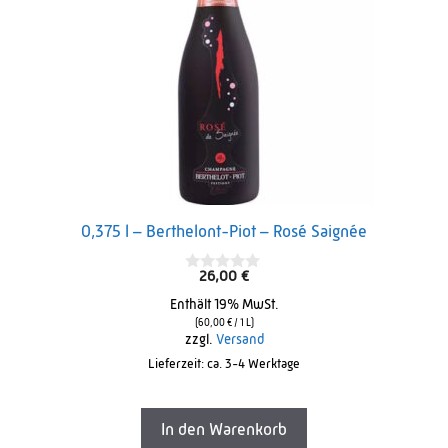
0,375 l – Berthelont-Piot – Rosé Saignée
26,00
€
0
o
Enthält 19% MwSt.
u
t
(
60,00
€
/ 1 L)
o
zzgl.
Versand
f
Lieferzeit: ca. 3-4 Werktage
5
In den Warenkorb