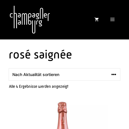
Zum
Inhalt
springen
Menü
rosé saignée
Nach
Alle 4 Ergebnisse werden angezeigt
Aktualität
sortiert