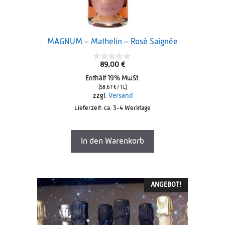
MAGNUM – Mathelin – Rosé Saignée
89,00
€
0
o
Enthält 19% MwSt.
u
t
(
58,67
€
/ 1 L)
o
zzgl.
Versand
f
Lieferzeit: ca. 3-4 Werktage
5
In den Warenkorb
ANGEBOT!