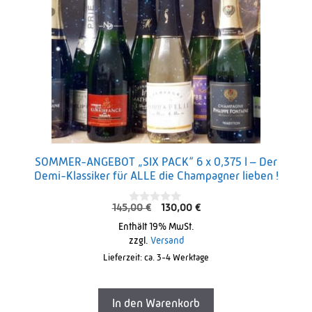
SOMMER-ANGEBOT „SIX PACK“ 6 x 0,375 l – Der
Demi-Klassiker für ALLE die Champagner lieben !
Ursprünglicher
Aktueller
145,00
€
130,00
€
0
o
Preis
Preis
Enthält 19% MwSt.
u
war:
ist:
t
zzgl.
Versand
o
145,00 €
130,00 €.
Lieferzeit: ca. 3-4 Werktage
f
5
In den Warenkorb