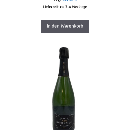
zzgl.
Versand
f
Lieferzeit: ca. 3-4 Werktage
5
In den Warenkorb