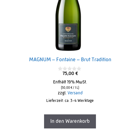
MAGNUM – Fontaine – Brut Tradition
75,00
€
0
o
Enthält 19% MwSt.
u
t
(
50,00
€
/ 1 L)
o
zzgl.
Versand
f
Lieferzeit: ca. 3-4 Werktage
5
In den Warenkorb