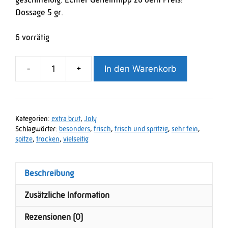
geschmeidig. Echter Geheimtipp zu dem Preis!
Dossage 5 gr.
6 vorrätig
In den Warenkorb
-
+
Joly
-
Picoites
100%
Kategorien:
extra brut
,
Joly
Meunier
Schlagwörter:
besonders
,
frisch
,
frisch und spritzig
,
sehr fein
,
Extra
spitze
,
trocken
,
vielseitig
Brut
Menge
Beschreibung
Zusätzliche Information
Rezensionen (0)