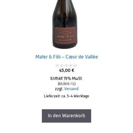
Mater & Filii – Cœur de Vallée
45,00
€
0
o
Enthält 19% MwSt.
u
t
(
60,00
€
/ 1 L)
o
zzgl.
Versand
f
Lieferzeit: ca. 3-4 Werktage
5
In den Warenkorb