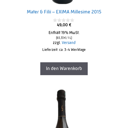
Mater & Filii – EXIMA Millesime 2015
49,00
€
0
o
Enthält 19% MwSt.
u
t
(
65,33
€
/ 1 L)
o
zzgl.
Versand
f
Lieferzeit: ca. 3-4 Werktage
5
In den Warenkorb