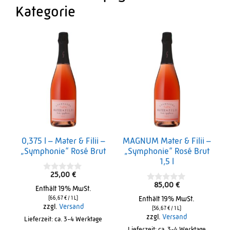
Kategorie
0,375 l – Mater & Filii –
MAGNUM Mater & Filii –
„Symphonie“ Rosé Brut
„Symphonie“ Rosé Brut
1,5 l
25,00
€
0
o
85,00
€
0
Enthält 19% MwSt.
u
o
t
(
66,67
€
/ 1 L)
Enthält 19% MwSt.
u
o
zzgl.
Versand
t
(
56,67
€
/ 1 L)
f
o
zzgl.
Versand
Lieferzeit: ca. 3-4 Werktage
5
f
Lieferzeit: ca. 3-4 Werktage