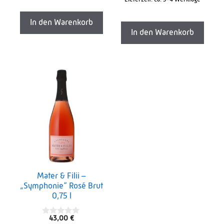
5
In den Warenkorb
In den Warenkorb
Mater & Filii –
„Symphonie“ Rosé Brut
0,75 l
43,00
€
0