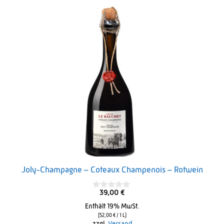
Joly-Champagne – Coteaux Champenois – Rotwein
39,00
€
0
o
Enthält 19% MwSt.
u
t
(
52,00
€
/ 1 L)
o