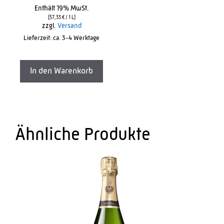
o
Enthält 19% MwSt.
u
t
(
57,33
€
/ 1 L)
o
zzgl.
Versand
f
Lieferzeit: ca. 3-4 Werktage
5
In den Warenkorb
Ähnliche Produkte