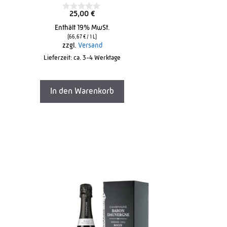
25,00
€
0
o
Enthält 19% MwSt.
u
t
(
66,67
€
/ 1 L)
o
zzgl.
Versand
f
Lieferzeit: ca. 3-4 Werktage
5
In den Warenkorb