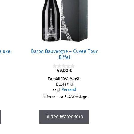
eluxe
Baron Dauvergne – Cuvee Tour
Eiffel
49,00
€
0
o
Enthält 19% MwSt.
u
t
(
65,33
€
/ 1 L)
o
zzgl.
Versand
f
Lieferzeit: ca. 3-4 Werktage
5
In den Warenkorb