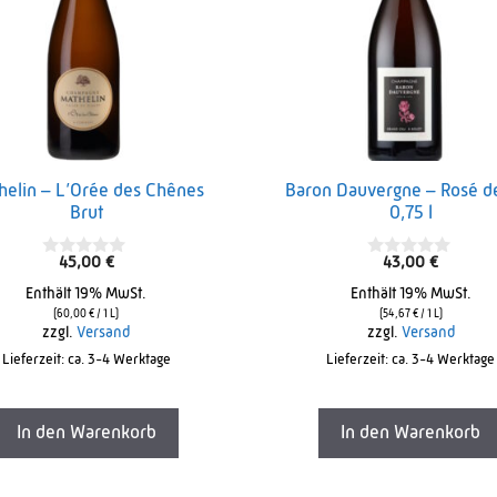
helin – L’Orée des Chênes
Baron Dauvergne – Rosé d
Brut
0,75 l
45,00
€
43,00
€
0
0
o
o
Enthält 19% MwSt.
Enthält 19% MwSt.
u
u
t
t
(
60,00
€
/ 1 L)
(
54,67
€
/ 1 L)
o
o
zzgl.
Versand
zzgl.
Versand
f
f
Lieferzeit: ca. 3-4 Werktage
5
Lieferzeit: ca. 3-4 Werktage
5
In den Warenkorb
In den Warenkorb