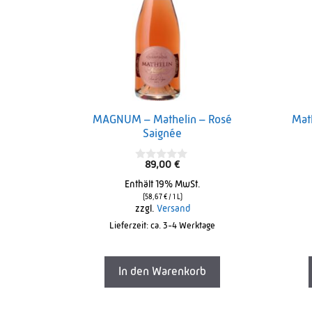
MAGNUM – Mathelin – Rosé
Mat
Saignée
89,00
€
0
o
Enthält 19% MwSt.
u
t
(
58,67
€
/ 1 L)
o
zzgl.
Versand
f
Lieferzeit: ca. 3-4 Werktage
5
In den Warenkorb