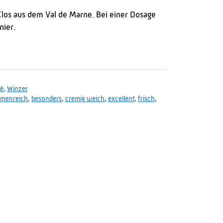
Clos aus dem Val de Marne. Bei einer Dosage
ier.
sé
,
Winzer
omenreich
,
besonders
,
cremig weich
,
excellent
,
frisch
,