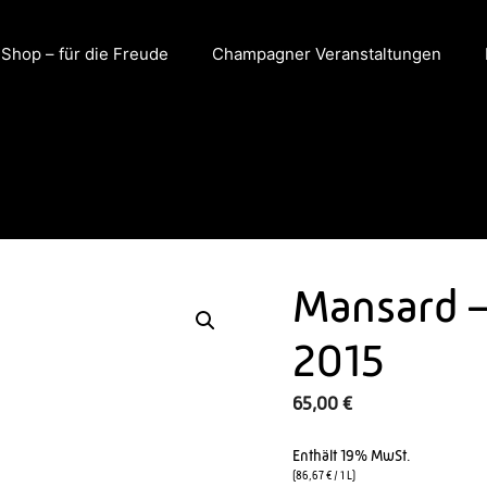
hop – für die Freude
Champagner Veranstaltungen
Mansard –
2015
65,00
€
Enthält 19% MwSt.
(
86,67
€
/ 1 L)