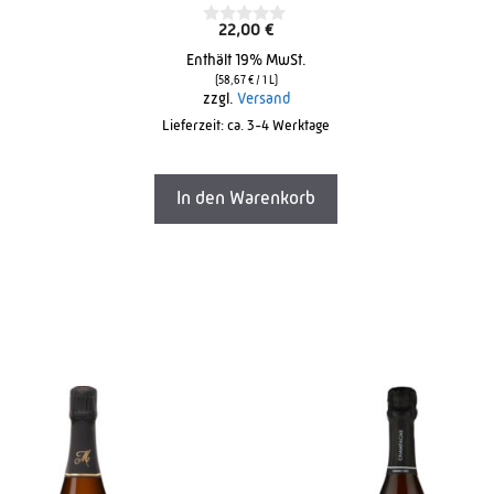
22,00
€
0
o
Enthält 19% MwSt.
u
t
(
58,67
€
/ 1 L)
o
zzgl.
Versand
f
Lieferzeit: ca. 3-4 Werktage
5
In den Warenkorb