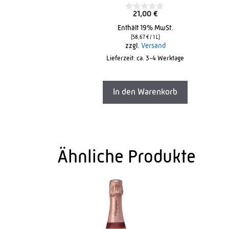
21,00
€
0
o
Enthält 19% MwSt.
u
t
(
58,67
€
/ 1 L)
o
zzgl.
Versand
f
Lieferzeit: ca. 3-4 Werktage
5
In den Warenkorb
Ähnliche Produkte