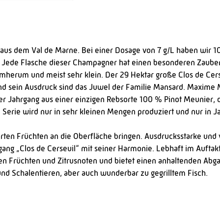
aus dem Val de Marne. Bei einer Dosage von 7 g/L haben wir 
Jede Flasche dieser Champagner hat einen besonderen Zauber. Ei
herum und meist sehr klein. Der 29 Hektar große Clos de Cerse
 und sein Ausdruck sind das Juwel der Familie Mansard. Maxime 
 Jahrgang aus einer einzigen Rebsorte 100 % Pinot Meunier, d
 Serie wird nur in sehr kleinen Mengen produziert und nur in Ja
erten Früchten an die Oberfläche bringen. Ausdrucksstarke und
ng „Clos de Cerseuil“ mit seiner Harmonie. Lebhaft im Auftakt
 Früchten und Zitrusnoten und bietet einen anhaltenden Abgan
nd Schalentieren, aber auch wunderbar zu gegrilltem Fisch.