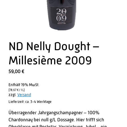
ND Nelly Dought –
Millesième 2009
59,00
€
Enthält 19% MwSt.
(
78,67
€
/ 1 L)
zzgl.
Versand
Lieferzeit: ca. 3-4 Werktage
Überragender Jahrgangschampagner – 100%
Chardonnay bei null g/L Dossage. Hier trifft sich