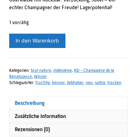
Oberklasse mit Rockstar. Verzückung, Jubel – ein
echter Champagner der Freude! Lagerpotential!
1 vorrätig
ND
In den Warenkorb
Nelly
Dought
-
Millesième
Kategorien:
brut nature
,
millesiéme
,
ND - Champagne de la
2009
Renaissance
,
Winzer
Menge
Schlagwörter:
fruchtig
,
kenner
,
liebhaber
,
neu
,
spitze
,
trocken
Beschreibung
Zusätzliche Information
Rezensionen (0)