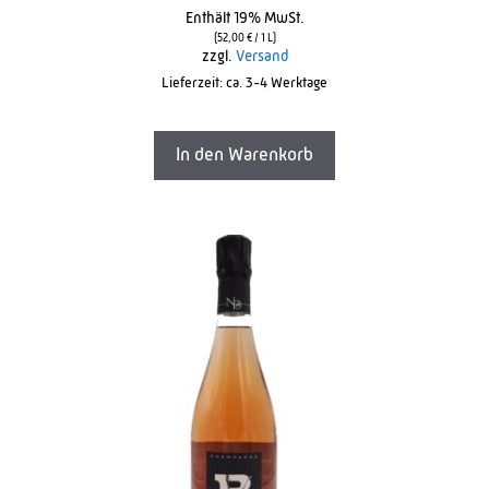
o
Enthält 19% MwSt.
u
t
(
52,00
€
/ 1 L)
o
zzgl.
Versand
f
Lieferzeit: ca. 3-4 Werktage
5
In den Warenkorb