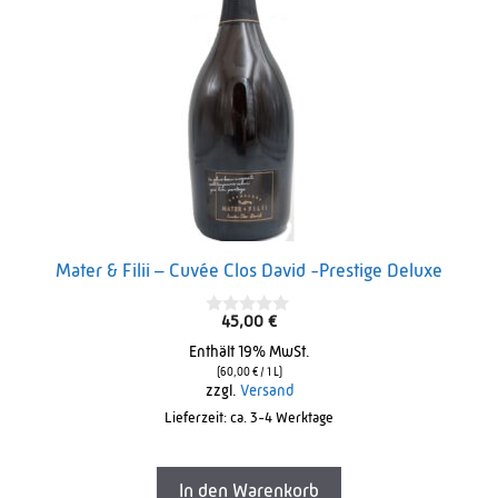
Mater & Filii – Cuvée Clos David -Prestige Deluxe
45,00
€
0
o
Enthält 19% MwSt.
u
t
(
60,00
€
/ 1 L)
o
zzgl.
Versand
f
Lieferzeit: ca. 3-4 Werktage
5
In den Warenkorb